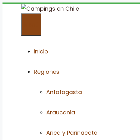
Saltar
al
Menú
contenido
Inicio
Regiones
Antofagasta
Araucania
Arica y Parinacota