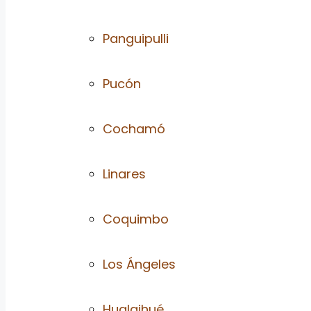
Panguipulli
Pucón
Cochamó
Linares
Coquimbo
Los Ángeles
Hualaihué