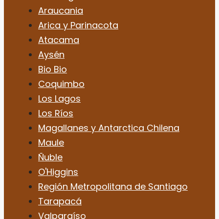
Araucania
Arica y Parinacota
Atacama
Aysén
Bio Bio
Coquimbo
Los Lagos
Los Ríos
Magallanes y Antarctica Chilena
Maule
Ñuble
O'Higgins
Región Metropolitana de Santiago
Tarapacá
Valparaíso