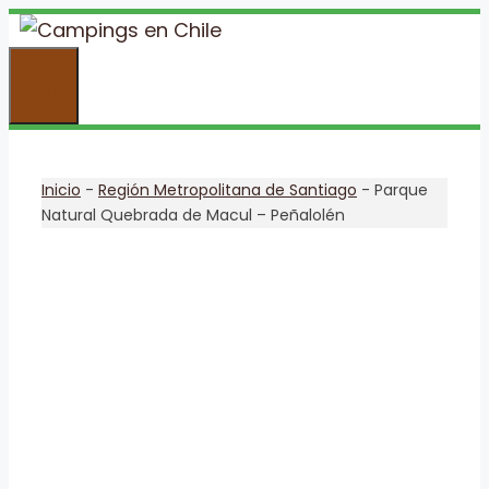
Saltar
al
Menú
contenido
Inicio
-
Región Metropolitana de Santiago
-
Parque
Natural Quebrada de Macul – Peñalolén