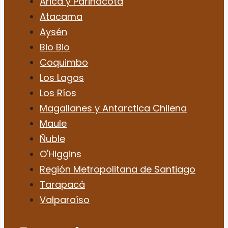
Arica y Parinacota
Atacama
Aysén
Bio Bio
Coquimbo
Los Lagos
Los Ríos
Magallanes y Antarctica Chilena
Maule
Ñuble
O'Higgins
Región Metropolitana de Santiago
Tarapacá
Valparaíso