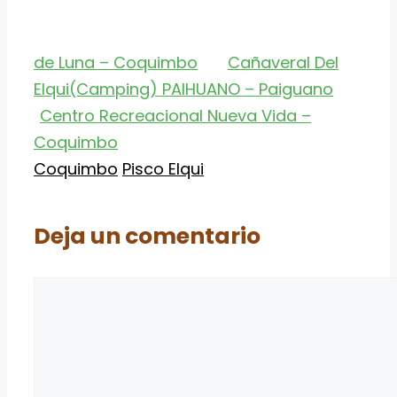
de Luna – Coquimbo
Cañaveral Del
Elqui(Camping) PAIHUANO – Paiguano
Centro Recreacional Nueva Vida –
Coquimbo
Categorías
Etiquetas
Coquimbo
Pisco Elqui
Deja un comentario
Comentario