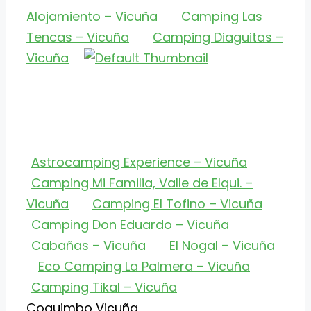
Alojamiento – Vicuña
Camping Las
Tencas – Vicuña
Camping Diaguitas –
Vicuña
Astrocamping Experience – Vicuña
Camping Mi Familia, Valle de Elqui. –
Vicuña
Camping El Tofino – Vicuña
Camping Don Eduardo – Vicuña
Cabañas – Vicuña
El Nogal – Vicuña
Eco Camping La Palmera – Vicuña
Camping Tikal – Vicuña
Categorías
Etiquetas
Coquimbo
Vicuña