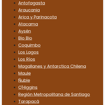
Antofagasta
Araucania
Arica y Parinacota
Atacama
Aysén
Bio Bio
Coquimbo
Los Lagos
Los Ríos
Magallanes y Antarctica Chilena
Maule
Ñuble
O'Higgins
Región Metropolitana de Santiago
Tarapacá