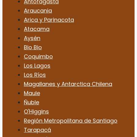
Antofagasta
Araucania
Arica y Parinacota
Atacama
Aysén
Bio Bio
Coquimbo
Los Lagos
Los Ríos
Magallanes y Antarctica Chilena
Maule
Ñuble
O'Higgins
Región Metropolitana de Santiago
Tarapacá