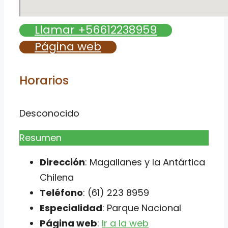
Llamar +56612238959
Página web
Horarios
Desconocido
Resumen
Dirección
: Magallanes y la Antártica
Chilena
Teléfono
: (61) 223 8959
Especialidad
: Parque Nacional
Página web
:
Ir a la web