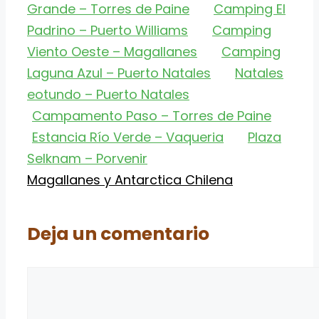
Grande – Torres de Paine
Camping El
Padrino – Puerto Williams
Camping
Viento Oeste – Magallanes
Camping
Laguna Azul – Puerto Natales
Natales
eotundo – Puerto Natales
Campamento Paso – Torres de Paine
Estancia Río Verde – Vaqueria
Plaza
Selknam – Porvenir
Categorías
Magallanes y Antarctica Chilena
Deja un comentario
Comentario