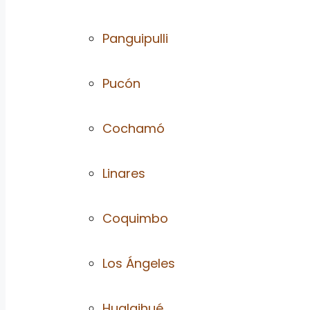
Panguipulli
Pucón
Cochamó
Linares
Coquimbo
Los Ángeles
Hualaihué