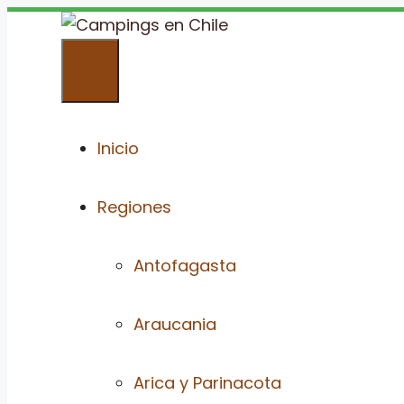
Saltar
al
Menú
contenido
Inicio
Regiones
Antofagasta
Araucania
Arica y Parinacota