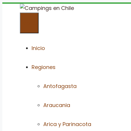
Saltar
al
Menú
contenido
Inicio
Regiones
Antofagasta
Araucania
Arica y Parinacota