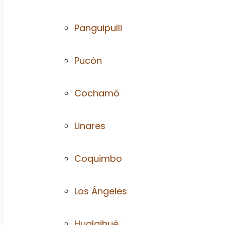
Panguipulli
Pucón
Cochamó
Linares
Coquimbo
Los Ángeles
Hualaihué