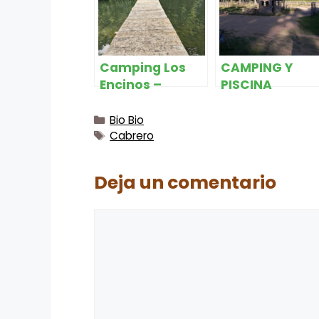
Camping Los
CAMPING Y
Encinos –
PISCINA
Cabrero
PUERTAS AL SU
– Cabrero
Categorías
Bio Bio
Etiquetas
Cabrero
Deja un comentario
Comentario