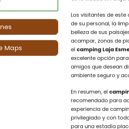
0
Los visitantes de est
de su personal, la limp
ones
belleza de sus paisaj
acampar, zonas de pic
e Maps
el
camping Laja Esm
excelente opción para 
amigos que desean dis
ambiente seguro y ac
En resumen, el
campin
recomendado para aqu
experiencia de campin
privilegiado y con to
para una estadía pla