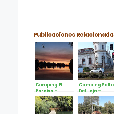
Publicaciones Relacionada
Camping El
Camping Salto
Paraiso –
Del Laja –
Cabrero
Cabrero