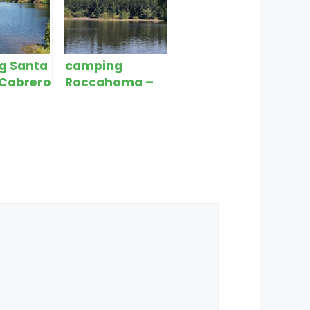
g Santa
camping
 Cabrero
Roccahoma –
Cabrero