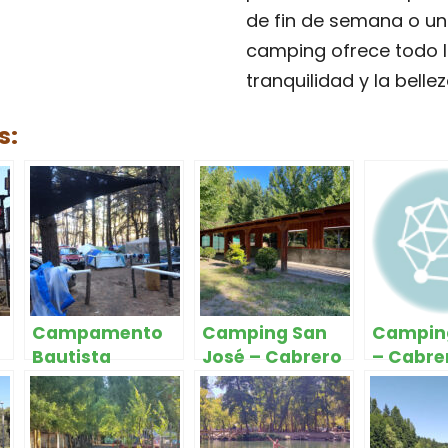
de fin de semana o un
camping ofrece todo lo
tranquilidad y la bellez
s:
Campamento
Camping San
Camping
Bautista
José – Cabrero
– Cabre
Batuquito –
Cabrero