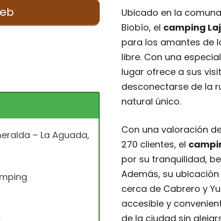
web
Ubicado en la comuna 
Biobío, el
camping La
para los amantes de la
libre. Con una especia
lugar ofrece a sus vis
desconectarse de la ru
natural único.
Con una valoración de 
meralda – La Aguada,
270 clientes, el
campin
por su tranquilidad, be
Además, su ubicación 
amping
cerca de Cabrero y Yum
accesible y convenien
de la ciudad sin aleja