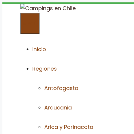
Saltar
al
Menú
contenido
Inicio
Regiones
Antofagasta
Araucania
Arica y Parinacota