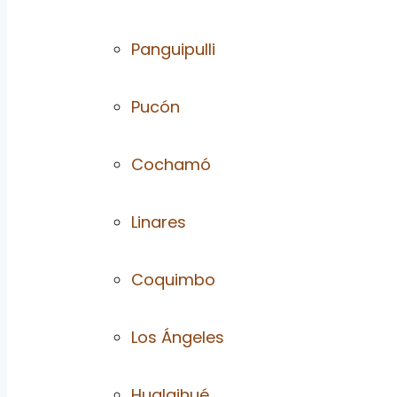
Panguipulli
Pucón
Cochamó
Linares
Coquimbo
Los Ángeles
Hualaihué