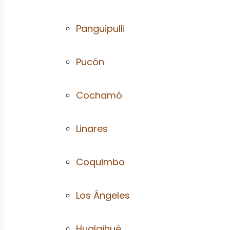
Panguipulli
Pucón
Cochamó
Linares
Coquimbo
Los Ángeles
Hualaihué