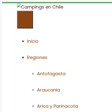
Saltar
al
Menú
contenido
Inicio
Regiones
Antofagasta
Araucania
Arica y Parinacota