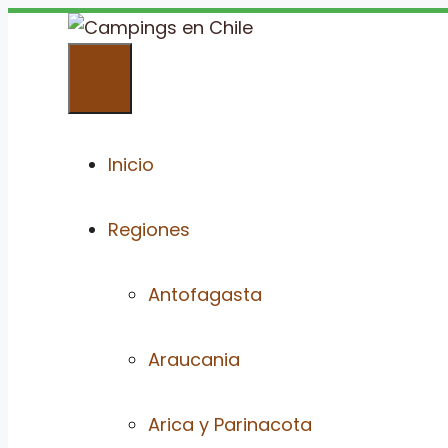
Saltar
al
Menú
contenido
Inicio
Regiones
Antofagasta
Araucania
Arica y Parinacota