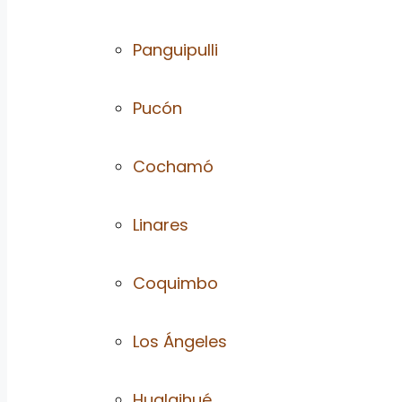
Panguipulli
Pucón
Cochamó
Linares
Coquimbo
Los Ángeles
Hualaihué