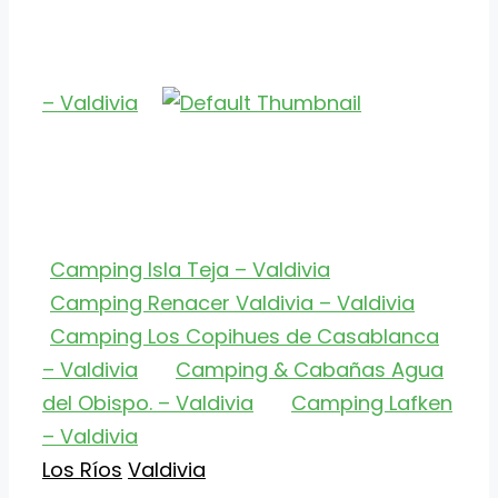
– Valdivia
Camping Isla Teja – Valdivia
Camping Renacer Valdivia – Valdivia
Camping Los Copihues de Casablanca
– Valdivia
Camping & Cabañas Agua
del Obispo. – Valdivia
Camping Lafken
– Valdivia
Categorías
Etiquetas
Los Ríos
Valdivia