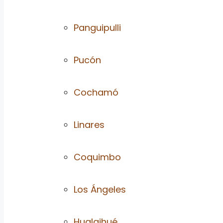
Panguipulli
Pucón
Cochamó
Linares
Coquimbo
Los Ángeles
Hualaihué