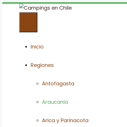
Saltar
al
Menú
contenido
Inicio
Regiones
Antofagasta
Araucania
Arica y Parinacota