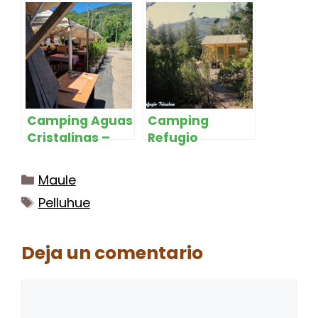
Linares
Javier
Camping Aguas
Camping
Cristalinas –
Refugio
Pejerrey
Tricahue – San
Clemente
Categorías
Maule
Etiquetas
Pelluhue
Deja un comentario
Comentario