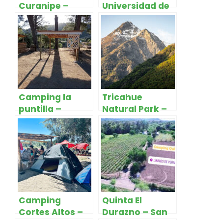
Curanipe –
Universidad de
Pelluhue
Talca Garden –
Talca
Camping la
Tricahue
puntilla –
Natural Park –
Linares
San Clemente
Camping
Quinta El
Cortes Altos –
Durazno – San