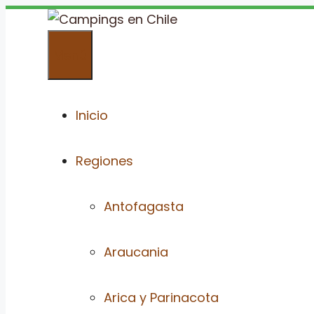
Saltar
al
Menú
contenido
Inicio
Regiones
Antofagasta
Araucania
Arica y Parinacota