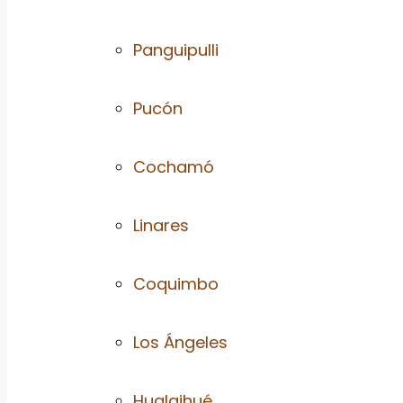
Panguipulli
Pucón
Cochamó
Linares
Coquimbo
Los Ángeles
Hualaihué