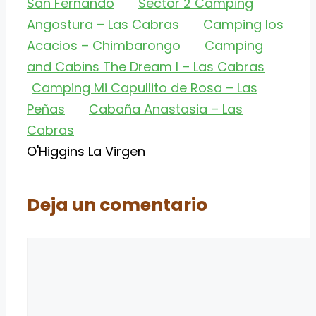
San Fernando
Sector 2 Camping
Angostura – Las Cabras
Camping los
Acacios – Chimbarongo
Camping
and Cabins The Dream I – Las Cabras
Camping Mi Capullito de Rosa – Las
Peñas
Cabaña Anastasia – Las
Cabras
Categorías
Etiquetas
O'Higgins
La Virgen
Deja un comentario
Comentario