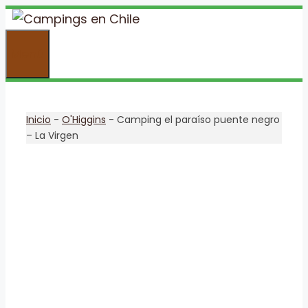
Saltar
al
Menú
contenido
Inicio
-
O'Higgins
-
Camping el paraíso puente negro
– La Virgen