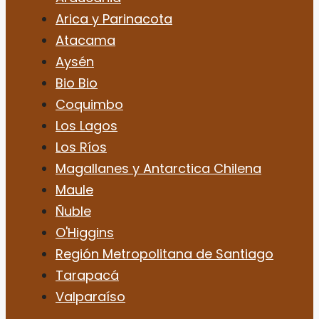
Arica y Parinacota
Atacama
Aysén
Bio Bio
Coquimbo
Los Lagos
Los Ríos
Magallanes y Antarctica Chilena
Maule
Ñuble
O'Higgins
Región Metropolitana de Santiago
Tarapacá
Valparaíso