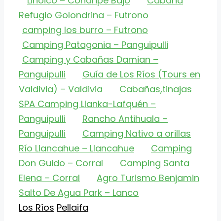
Linoico – Conaripe Bajo
Cabaña
Refugio Golondrina – Futrono
camping los burro – Futrono
Camping Patagonia – Panguipulli
Camping y Cabañas Damian –
Panguipulli
Guía de Los Ríos (Tours en
Valdivia) – Valdivia
Cabañas,tinajas
SPA Camping Llanka-Lafquén –
Panguipulli
Rancho Antihuala –
Panguipulli
Camping Nativo a orillas
Río Llancahue – Llancahue
Camping
Don Guido – Corral
Camping Santa
Elena – Corral
Agro Turismo Benjamin
Salto De Agua Park – Lanco
Categorías
Etiquetas
Los Ríos
Pellaifa