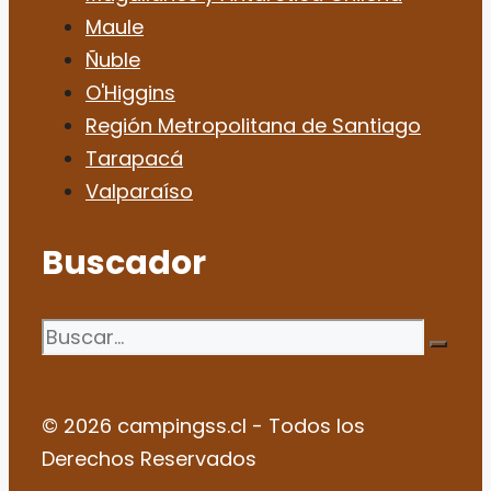
Maule
Ñuble
O'Higgins
Región Metropolitana de Santiago
Tarapacá
Valparaíso
Buscador
Buscar:
© 2026 campingss.cl - Todos los
Derechos Reservados