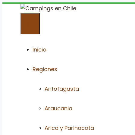
Saltar
al
Menú
contenido
Inicio
Regiones
Antofagasta
Araucania
Arica y Parinacota