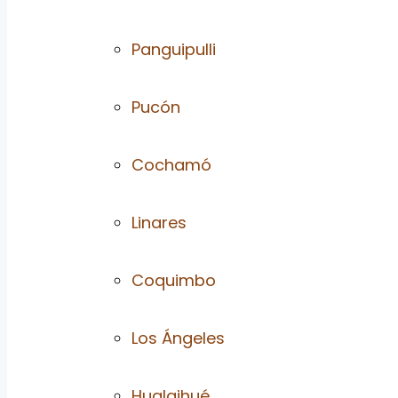
Panguipulli
Pucón
Cochamó
Linares
Coquimbo
Los Ángeles
Hualaihué