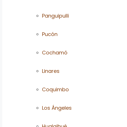
Panguipulli
Pucón
Cochamó
Linares
Coquimbo
Los Ángeles
Hualaihué