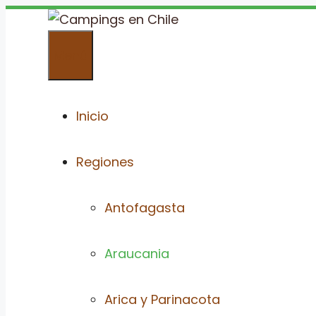
Saltar
al
Menú
contenido
Inicio
Regiones
Antofagasta
Araucania
Arica y Parinacota