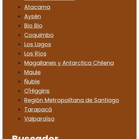
Atacama
Aysén
Bio Bio
Coquimbo
Los Lagos
Los Ríos
Magallanes y Antarctica Chilena
Maule
Ñuble
O'Higgins
Región Metropolitana de Santiago
Tarapacá
Valparaíso
Buscador