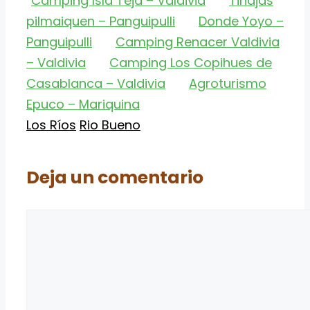
Camping Isla Teja – Valdivia
Tinajas
pilmaiquen – Panguipulli
Donde Yoyo –
Panguipulli
Camping Renacer Valdivia
– Valdivia
Camping Los Copihues de
Casablanca – Valdivia
Agroturismo
Epuco – Mariquina
Categorías
Etiquetas
Los Ríos
Rio Bueno
Deja un comentario
Comentario