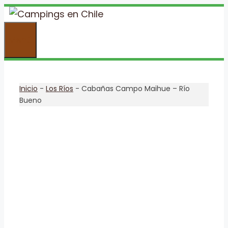
Saltar
al
Menú
contenido
Inicio
-
Los Ríos
-
Cabañas Campo Maihue – Río
Bueno