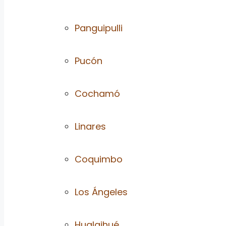
Panguipulli
Pucón
Cochamó
Linares
Coquimbo
Los Ángeles
Hualaihué