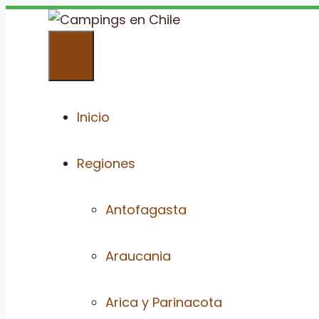
Saltar
al
Menú
contenido
Inicio
Regiones
Antofagasta
Araucania
Arica y Parinacota