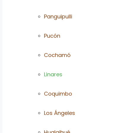
Panguipulli
Pucón
Cochamó
Linares
Coquimbo
Los Ángeles
Hualaihué