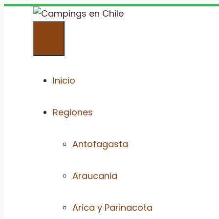
Saltar
al
Menú
contenido
Inicio
Regiones
Antofagasta
Araucania
Arica y Parinacota